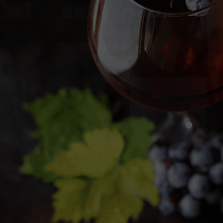
2026 線上酒展 | 07 / 20（一）－08 /
誠品酒窖門市資訊 | Eslite wine cellar
門市促銷 | Promotion
最新活動 | Events
20（四）仲夏酩選．稀世窖藏
立即前往