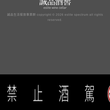
誠品生活餐旅事業群 copyright © 2026 eslite spectrum all rights
reserved.