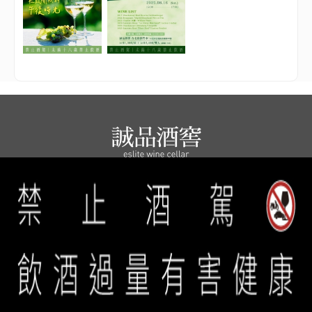
誠品生活餐旅事業群 copyright © 2026 eslite spectrum all rights
reserved.