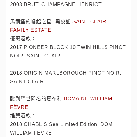
2008 BRUT, CHAMPAGNE HENRIOT
馬爾堡的崛起之星─黑皮諾
SAINT CLAIR
FAMILY ESTATE
優惠酒款：
2017 PIONEER BLOCK 10 TWIN HILLS PINOT
NOIR, SAINT CLAIR
2018 ORIGIN MARLBOROUGH PINOT NOIR,
SAINT CLAIR
酸到舉世聞名的夏布利
DOMAINE WILLIAM
FÈVRE
推薦酒款：
2018 CHABLIS Sea Limited Edition, DOM.
WILLIAM FEVRE