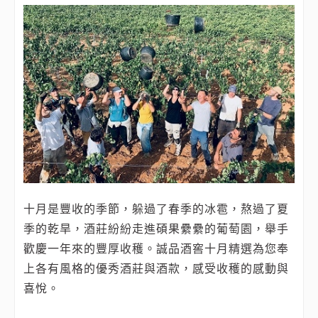
十月是豐收的季節，躲過了春季的冰雹，熬過了夏
季的乾旱，酒莊紛紛走進碩果纍纍的葡萄園，舉手
歡慶一年來的豐厚收穫。誠品酒窖十月精選為您奉
上各有風格的優秀酒莊與酒款，感受收穫的感動與
喜悅。