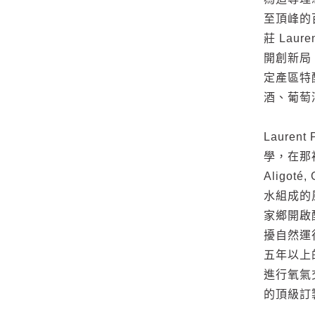
至頂峰的百
莊 Lau
開創新局
定產區特
酒、葡萄
Lauren
學，在那裡
Aligot
水組成的
家鄉開啟
擾自然運
五年以上
進行氧氣
的頂級訂製酒