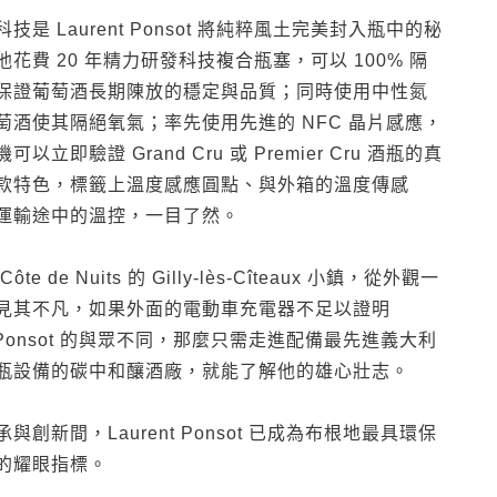
技是 Laurent Ponsot 將純粹風土完美封入瓶中的秘
花費 20 年精力研發科技複合瓶塞，可以 100% 隔
保證葡萄酒長期陳放的穩定與品質；同時使用中性氮
萄酒使其隔絕氧氣；率先使用先進的 NFC 晶片感應，
以立即驗證 Grand Cru 或 Premier Cru 酒瓶的真
款特色，標籤上溫度感應圓點、與外箱的溫度傳感
運輸途中的溫控，一目了然。
te de Nuits 的 Gilly-lès-Cîteaux 小鎮，從外觀一
見其不凡，如果外面的電動車充電器不足以證明
nt Ponsot 的與眾不同，那麼只需走進配備最先進義大利
瓶設備的碳中和釀酒廠，就能了解他的雄心壯志。
與創新間，Laurent Ponsot 已成為布根地最具環保
的耀眼指標。