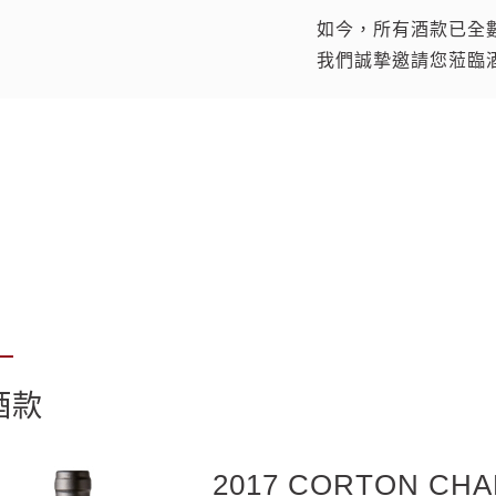
如今，所有酒款已全
我從不評論我們自己
我們誠摯邀請您蒞臨
份！
紅白酒款，都有著美
中釀出美好佳釀。
大自然的陰陽規律自
酒款
2017 CORTON CHA
2017 BOURGOGNE 
2023 MEURSAULT Cu
2023 MEURSAULT 
2023 MEURSAULT 
2018 GRIOTTE CH
2018 CLOS SAINT 
2016 BOURGOGNE 
2023 VOUGEOT 1ER
2023 VOSNE-ROMA
2023 LATRICIERES
2017 Gevrey Chamber
2017 Bourgogne Bla
2016 Bourgogne Ro