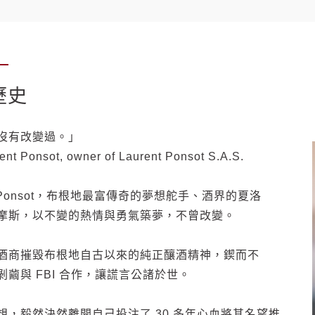
歷史
沒有改變過。」
ent Ponsot, owner of Laurent Ponsot S.A.S.
nt Ponsot，布根地最富傳奇的夢想舵手、酒界的夏洛
摩斯，以不變的熱情與勇氣築夢，不曾改變。
酒商摧毀布根地自古以來的純正釀酒精神，鍥而不
剝繭與 FBI 合作，讓謊言公諸於世。
想，毅然決然離開自己投注了 30 多年心血將其名望推