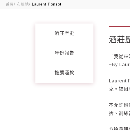
首頁
布根地
Laurent Ponsot
酒莊歷史
酒莊
年份報告
「我從來
~By Laur
推薦酒款
Laure
克。福爾
不允許假
捨、剝絲
為追尋理