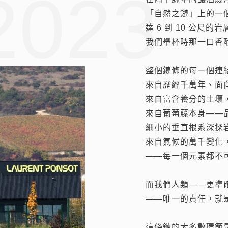
2023
2022
2021
2019
2017
「自然之鏈」上的一
陽 – Burgundy 
酒精神，在LAUREN
的品質與產量。Laure
達 6 到 10 公
衝突在各大洲間此起
的詮釋，只使用五年
園，總產量大約來到80,
我們舉杯時那一口香
濟…..種種，似乎沒
陰 – Burgundy 
技來彌補傳統裝瓶可
瓶，大幅提升，展現
享一杯好酒！
Burgundy的葡
為LAURENT PO
深具信心並總是全力
整個鏈條的每一個連
2021與2022酒款
草自然的名稱來取代VIEI
到非常榮幸與感激。
來自歷經千萬年、面
介紹 2021 年份葡
良品質，令人驚豔。
VIGNES等各種C
首要任務。因此，Laure
來自富含養分的土壤
發生，土地不斷增值
趣，也是淡然看待布
Chambertin 和 C
來自葡萄藤本身——
個月修改法規，疫情
陽 – Burgundy 
2019年開始，LAU
葡萄園。
細小的垂直根系深探
量，我們正在竭盡所
土地價格高漲到令人
地塊包含了BOURG
來自氣候的萬千變化
萄汁的價格再次上漲，但
資。葡萄農只能自求
以及從未見過的GEVR
——每一個元素都不
份保持在完全相同的
投資者或投資集團的
村莊、CHAMBOLLE一
BONNES MAR
而我們人類——更準
2022年份葡萄酒相
政府透過遺產稅制度
法文中的 HAUTE 
——唯一的責任，就
的人們一抹微笑，這
的數字恰好吸收稅額
使用在頂級手工訂製的服
常數量。在這個堅強的後盾
全部或部分遺產，才
酒哲學亦為忠於自然
這條鏈的大多數環節
與熱情，專注於【高
的布根地高級訂製葡萄酒