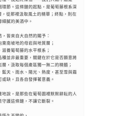
個環節。這條鏈的起點，是葡萄藤根系深
大環境不受控
T PONSOT的酒款中，得到了趨向完美
nt Ponsot於此年份增加了許多新葡萄
尺的岩層，從那裡汲取風土的精華；終點，則在
彼落發生、無能的政客、不穩定的經
以上的舊橡木桶進行陳年、以及擁抱新科
000瓶。相較於2016年份的47,000
醇細膩的美酒中。
有什麼能讓我們露出微笑……也許除了分
酒款十分優異
能對葡萄酒帶來的耗損等兩大理念，一向
出團隊無比的活力與專業。團隊成員們皆
萄酒佳評如潮，如海嘯般獲得全世界狂熱矚目。
NSOT眾所周知的釀酒哲學，而品牌中以花
以赴，能夠組建如此優秀的團隊，我們感
結，皆來自大自然的賜予：
無可否認的和我先前提到，如同2020年份優
LLES VIGNES、TRES VIEILLES
產量提升之餘，釀造出高品質葡萄酒更是
向東南坡地的母岩與地質層；
萄酒時，我也提到瘋狂現象也正在Burgundy
UVEE名稱，更是展現了與自然共生的童
nt Ponsot 也逐步在Gevrey
，滋養葡萄藤的水平根系；
，同步影響上漲的葡萄酒價格，政府每六
根地分級下的逐利態度。
hambolle Musigny 增加了越來越多優異的
品種並非最重要，關鍵在於它是否願意將
後衰退的經濟逐漸耗盡了生產者儲備能
大環境不受控
RENT PONSOT陸續收購了更多葡萄園，
岩層，汲取每個產區獨一無二的精髓；
能維持營運，因此，儘管原料、葡萄或葡
眼花撩亂，目瞪口呆，也連帶影響勞工薪
OGNE（地區葡萄酒）、GEVREY村莊、
，藍天、雨水、陽光、熱度，甚至雪與霜
我決定讓 2022年份價格與 2021 年
多福，或許葡萄園不再屬於葡萄農，而是
EY一級園EN ERGOT、CHAMBOLLE
可或缺，且各自發揮著意義。
水平。
日子即將到來。
級園 LES SENTIERS和0.25公頃的
ES地塊，並預計栽種更多的葡萄藤。
確地說，是那些在葡萄園裡默默耕耘的人
當美好，獲得所有讚賞，毫無疑問帶給品嚐
，推波助瀾，以最近一次交易來看，漲價
COUTURE 一詞最早被法國高級時裝公會
是守護這條鏈，不讓它斷裂。
一年大自然之母如此慷慨，讓產量恢復正
。這個惡性循環，讓葡萄種植者必須出售
飾上，而LAURENT PONSOT的釀
下，Laurent Ponsot 工坊傾其專業
能夠支付如今高額的遺產稅。
，堅持以最低的人為干預，釀造出理想中
是恆久不變的，
級訂製】的葡萄酒釀造工藝，這是我們今
HAUTE COUTURE WINES，也能