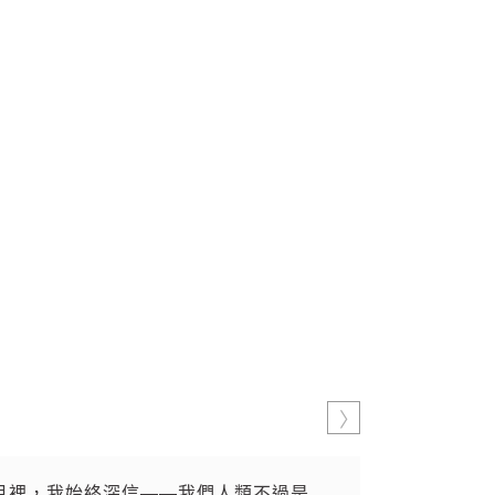
月裡，我始終深信——我們人類不過是
席捲全球。
酒款十分優異
NT PONSOT 酒莊問世，倚仗科技的傳統釀
慨的一年；不論紅白葡萄酒皆擁有極為優越