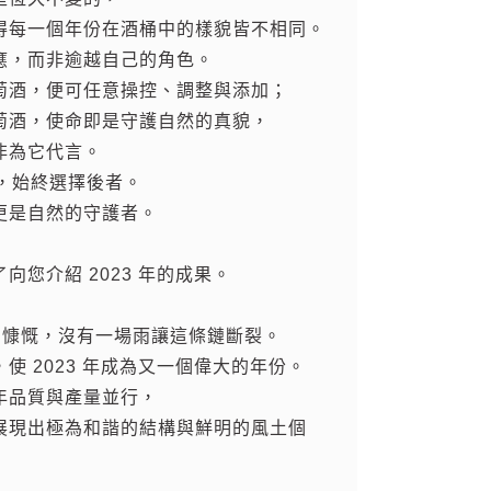
得每一個年份在酒桶中的樣貌皆不相同。
釀。
的斜坡上疾馳，除非認清事實或其他解決
自信與宏圖。截至 2019年，酒莊的紅
應，而非逾越自己的角色。
振!葡萄、葡萄汁與葡萄酒價格大幅上漲，
/3、白酒1/3，在歷經前幾年的酒莊初創
萄酒，便可任意操控、調整與添加；
，讓我們也瘋狂吧……讓我們無憂無慮地
，平均上漲44%，加上包裝、玻璃瓶、電力成
LAURENT PONSOT 2019年可以說
萄酒，使命即是守護自然的真貌，
的原因一目了然。
滿代表作。
非為它代言。
sot，始終選擇後者。
的年份酒款不漲價，但時至今日，即使減少
更是自然的守護者。
得不為之，我為此感到十分抱歉。目前提
在漲價行列中。
向您介紹 2023 年的成果。
對葡萄造成極大傷害，雖然釀造出可接受的
極為慷慨，沒有一場雨讓這條鏈斷裂。
量卻微不足道，有些酒款甚至由於缺乏葡
使 2023 年成為又一個偉大的年份。
rsault Blagny。
年品質與產量並行，
展現出極為和諧的結構與鮮明的風土個
優異