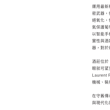
運用最新科
密武器，他
絕氧化，
氣保護葡
以智能手機可
實性與酒
器，對於
酒莊位於 Cô
眼就可望
Laure
機械、裝
在守舊傳承
與現代化