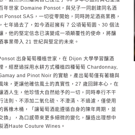
年世家 Domaine Ponsot，與兒子一同創建同名酒
rent Ponsot SAS，一切從零開始，同時跨足酒商業務，
，七年過去了，如今酒莊擁有 7 公頃葡萄園、30 個法
釀，他的堅定信念已演變成一項顛覆性的使命，將釀
酒事業帶入 21 世紀與堅定的未來。
t Ponsot 出身葡萄種植世家，在 Dijon 大學學習釀酒
，經歷過採用水耕方式種植四種葡萄 Chardonnay,
é, Gamay and Pinot Noir 的實驗，產出葡萄僅有著糖與
風味，更讓他確信風土的真實性，27 歲回歸本心，在
釀酒人生，他珍惜大自然給予的一切，同時奉行不干
行法則、不添加二氧化硫、不澄清、不過濾，僅使用
的舊橡木桶，「讓葡萄酒能遵循自身的陳年周期，並
交換」，為口感帶來更多細微的變化，釀造出理想中
Haute Couture Wines。