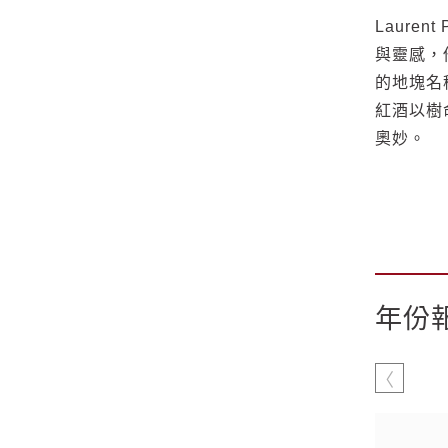
Laure
與靈感，
的地塊名
紅酒以樹
奧妙。
年份