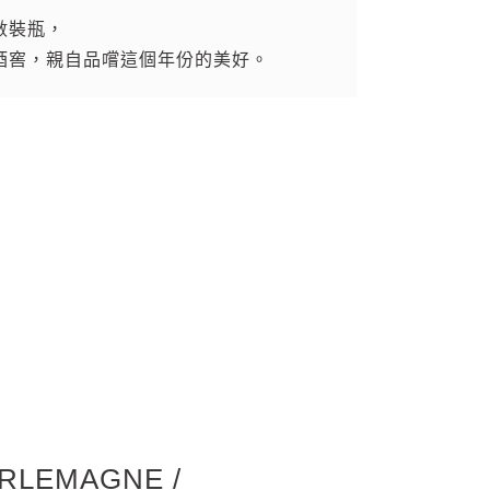
數裝瓶，
的葡萄酒，但很明顯，這是個“偉大”的年
酒窖，親自品嚐這個年份的美好。
麗且成熟狀態良好的葡萄，我們虛心地從
有其道，無論慷慨與否，我們永遠愛她！
RLEMAGNE /
BLANC Cuvee du
vee du Pandorea /
1ER CRU PERRIERES
1ER CRU CHARMES
AMBERTIN / LAURENT
DENIS / LAURENT
ROUGE / LAURENT
 CRU Cuvee de
NEE 1ER CRU LES
 CHAMBERTIN Cuvee
tin Cuvee de l'Aulne
nc Cuvée du Perce-
uge Cuvee des