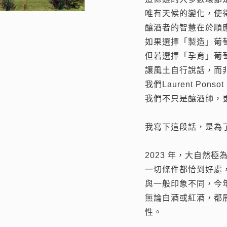
唯有天候的變化，使
日呈現給您的優質佳
我們在或許通向懸崖
理解到對於釀酒工藝的
釀酒者的智慧在於順
方案，否則將一蹶不
白酒比例佔比為紅酒2
如果選擇「製造」葡
如果瘋狂包圍著我們
在2019~2023間
與風格確立的陣痛期後，
但若選擇「孕育」葡
分享這些神之甘露！
本，葡萄酒越來越貴
是集大成於一年的圓
讓風土自行說話，而
我們Laurent Pon
我試著控制2020前
我們不只是釀酒師，
我們的利潤，依舊不
供的2021年份，也
我寫下這段話，是為了
2021春季的霜凍，
2023 年，大自然
紅酒數量，但白酒產
一切條件都恰到好處，
萄，無法生產，例如 Meu
與一般印象不同，今
無論白酒或紅酒，都
稀少代表著高價。
性。
陰 – 2021 酒款十分