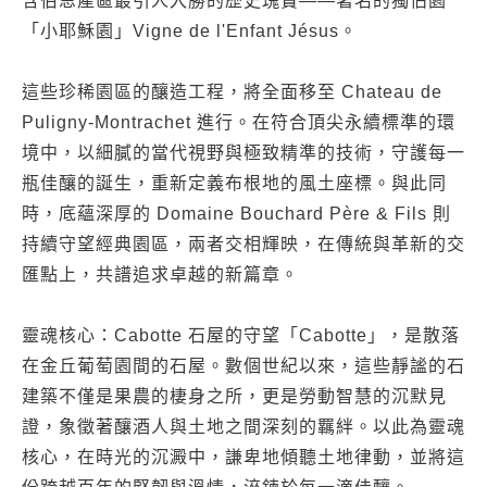
含伯恩產區最引人入勝的歷史瑰寶——著名的獨佔園
「小耶穌園」Vigne de l'Enfant Jésus。
這些珍稀園區的釀造工程，將全面移至 Chateau de
Puligny-Montrachet 進行。在符合頂尖永續標準的環
境中，以細膩的當代視野與極致精準的技術，守護每一
瓶佳釀的誕生，重新定義布根地的風土座標。與此同
時，底蘊深厚的 Domaine Bouchard Père & Fils 則
持續守望經典園區，兩者交相輝映，在傳統與革新的交
匯點上，共譜追求卓越的新篇章。
靈魂核心：Cabotte 石屋的守望「Cabotte」，是散落
在金丘葡萄園間的石屋。數個世紀以來，這些靜謐的石
建築不僅是果農的棲身之所，更是勞動智慧的沉默見
證，象徵著釀酒人與土地之間深刻的羈絆。以此為靈魂
核心，在時光的沉澱中，謙卑地傾聽土地律動，並將這