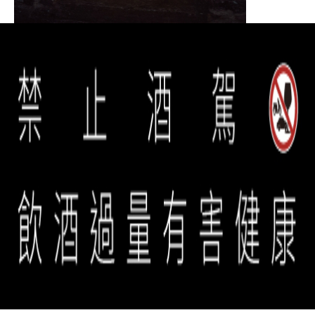
誠品生活餐旅事業群 copyright © 2026 eslite spectrum all rights
reserved.