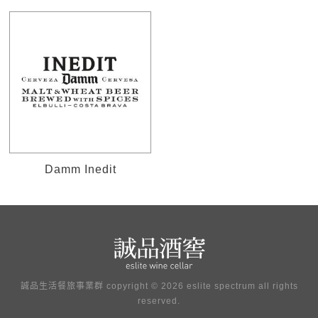
Damm Inedit
誠品生活餐旅事業群 copyright © 2026 eslite spectrum all rights
reserved.