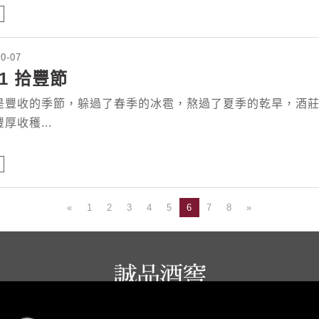
10-07
21 拾豐節
是豐收的季節，躲過了春季的冰雹，熬過了夏季的乾旱，酒
厚收穫...
«
1
2
3
4
5
6
7
8
»
誠品生活餐旅事業群 copyright © 2026 eslite spectrum all rights reserved