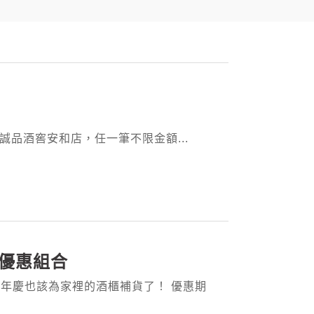
員至誠品酒窖安和店，任一筆不限金額...
款優惠組合
年慶也該為家裡的酒櫃補貨了！ 優惠期