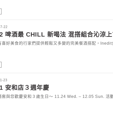
07-22
22 啤酒最 CHILL 新喝法 混搭組合沁涼
喜好美食的行家們提供輕鬆又多變的完美餐酒搭配，Inedit金星與
1-23
21 安和店３週年慶
窖與您歡慶安和３歲生日～ 11.24 Wed. – 12.05 Sun.