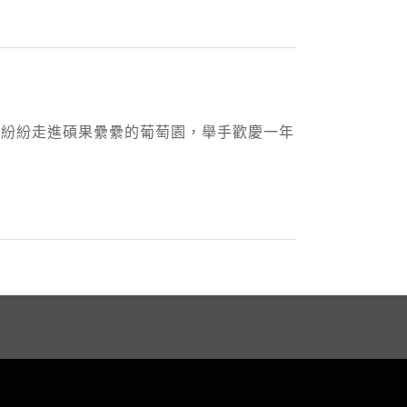
莊紛紛走進碩果纍纍的葡萄園，舉手歡慶一年
.