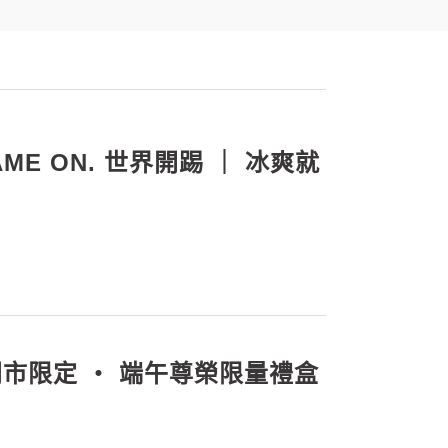
GAME ON. 世界開踢 ｜ 冰爽就
藏香 門市限定 ‧ 端午尊榮限量禮盒