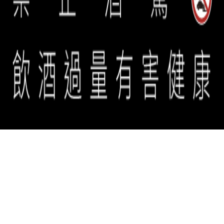
誠品生活餐旅事業群 copyright © 2026 eslite spectrum all rights
reserved.